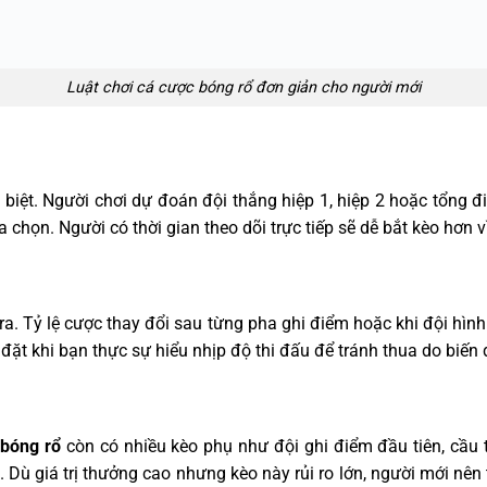
Luật chơi cá cược bóng rổ đơn giản cho người mới
g biệt. Người chơi dự đoán đội thắng hiệp 1, hiệp 2 hoặc tổng 
chọn. Người có thời gian theo dõi trực tiếp sẽ dễ bắt kèo hơn vì 
ra. Tỷ lệ cược thay đổi sau từng pha ghi điểm hoặc khi đội hìn
đặt khi bạn thực sự hiểu nhịp độ thi đấu để tránh thua do biến
 bóng rổ
còn có nhiều kèo phụ như đội ghi điểm đầu tiên, cầu 
 Dù giá trị thưởng cao nhưng kèo này rủi ro lớn, người mới nên