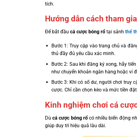
tích.
Hướng dẫn cách tham gia 
Để bắt đầu
cá cược bóng rổ
tại sảnh
thể t
Bước 1: Truy cập vào trang chủ và đăn
thủ đầy đủ yêu cầu xác minh.
Bước 2: Sau khi đăng ký xong, hãy tiến
như chuyển khoản ngân hàng hoặc ví đi
Bước 3: Khi có số dư, người chơi truy 
cược. Chỉ cần chọn kèo và mức tiền đặt 
Kinh nghiệm chơi cá cược
Dù
cá cược bóng rổ
có nhiều biến động như
giúp duy trì hiệu quả lâu dài.