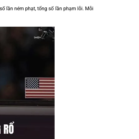
 số lần ném phạt, tổng số lần phạm lỗi. Mỗi