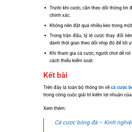
Trước khi cược, cần theo dõi thông tin đ
chính xác.
Không nên đặt quá nhiều kèo trong một 
Trong trận đấu, tỷ lệ cược thay đổi l
dành thời gian theo dõi nhịp độ để tối ư
Khi tham gia cá cược, người chơi dễ rơi
cách thiếu kiểm soát.
Kết bài
Trên đây là toàn bộ thông tin về
cá cược b
trong công cuộc giải trí kiếm lợi nhuận củ
Xem thêm:
Cá cược bóng đá – Kinh nghiệ