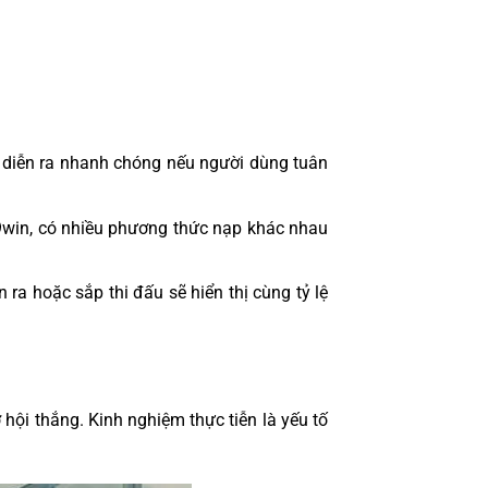
y diễn ra nhanh chóng nếu người dùng tuân
99win, có nhiều phương thức nạp khác nhau
ra hoặc sắp thi đấu sẽ hiển thị cùng tỷ lệ
hội thắng. Kinh nghiệm thực tiễn là yếu tố