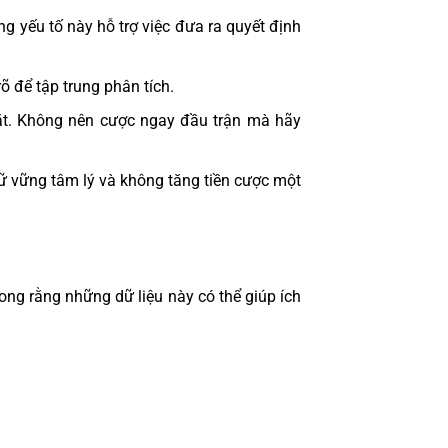
ững yếu tố này hỗ trợ việc đưa ra quyết định
õ để tập trung phân tích.
 đặt. Không nên cược ngay đầu trận mà hãy
giữ vững tâm lý và không tăng tiền cược một
ng rằng những dữ liệu này có thể giúp ích