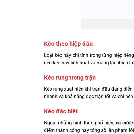
Kèo theo hiệp đấu
Loại kèo này chỉ tính trong từng hiệp riên
nên kèo này linh hoạt và mang lại nhiều lựa 
Kèo rung trong trận
Kèo rung xuất hiện khi trận đấu đang diễn 
nhanh và khả năng đọc trận tốt và chỉ nên 
Kèo đặc biệt
Ngoài những hình thức phổ biến,
cá cược
điểm thành công hay tổng số lần phạm lỗi.