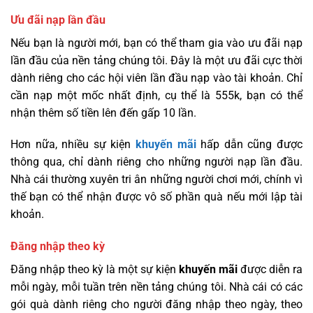
Ưu đãi nạp lần đầu
Nếu bạn là người mới, bạn có thể tham gia vào ưu đãi nạp
lần đầu của nền tảng chúng tôi. Đây là một ưu đãi cực thời
dành riêng cho các hội viên lần đầu nạp vào tài khoản. Chỉ
cần nạp một mốc nhất định, cụ thể là 555k, bạn có thể
nhận thêm số tiền lên đến gấp 10 lần.
Hơn nữa, nhiều sự kiện
khuyến mãi
hấp dẫn cũng được
thông qua, chỉ dành riêng cho những người nạp lần đầu.
Nhà cái thường xuyên tri ân những người chơi mới, chính vì
thế bạn có thể nhận được vô số phần quà nếu mới lập tài
khoản.
Đăng nhập theo kỳ
Đăng nhập theo kỳ là một sự kiện
khuyến mãi
được diễn ra
mỗi ngày, mỗi tuần trên nền tảng chúng tôi. Nhà cái có các
gói quà dành riêng cho người đăng nhập theo ngày, theo