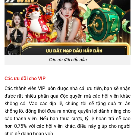
Các ưu đãi hấp dẫn
Các ưu đãi cho VIP
Các thành viên VIP luôn được nhà cái ưu tiên, bạn sẽ nhận
được rất nhiều phần quà độc quyền mà các hội viên khác
không có. Vào các dịp lễ, chúng tôi sẽ tặng quà tri ân
khổng lồ, đồng thời đưa ra những quyền lợi dành riêng cho
các thành viên. Nếu bạn thua cược, tỷ lệ hoàn trả sẽ cao
hơn 0,75% với các hội viên khác, điều này giúp cho người
chơi dễ dàng hoàn vốn.