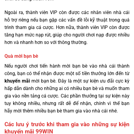
Ngoài ra, thành viên VIP còn được các nhân viên nhà cái
hỗ trợ riêng nếu bạn gặp các vấn đề lỗi kỹ thuật trong quá
trình tham gia cá cược. Hơn nữa, thành viên VIP còn được
tăng hạn mức nạp rút, giúp cho người chơi nạp được nhiều
hơn và nhanh hơn so với thông thường.
Quà mời bạn bè
Nếu người chơi tiến hành mời bạn bè vào nhà cái thành
công, bạn có thể nhận được một số tiền thưởng lớn đến từ
khuyến mãi
mời bạn bè. Đây là một sự kiện ưu đãi cực kỳ
hấp dẫn dành cho những ai có nhiều bạn bè và muốn tham
gia vào nền tảng cá cược. Các phần thưởng tại sự kiện này
tuy không nhiều, nhưng rất dễ để nhận, chính vì thế bạn
hãy mời thêm nhiều bạn bè tham gia vào nhà cái nhé.
Các lưu ý trước khi tham gia vào những sự kiện
khuyến mãi 99WIN