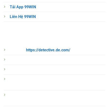
Tải App 99WIN
Liên Hệ 99WIN
THÔNG TIN TẠI NHÀ CÁI
Website:
https://detective.de.com/
Hotline:
0985544112
Email:
99win99win@gmail.com
Address:
2080 Võ Văn Kiệt, An Lạc, Bình Tân, Hồ Chí
Minh, Việt Nam
Hastag:
#99WIN #99win99win #nhacai99win
#tai99win