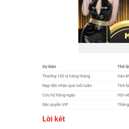
Sự kiện
Thể l
Thưởng 100 tỷ hàng tháng
Vào kh
Nạp tiền nhận quà mỗi tuần
Tích l
Cứu hộ hàng ngày
Hội vi
Đặc quyền VIP
Thăng 
Lời kết