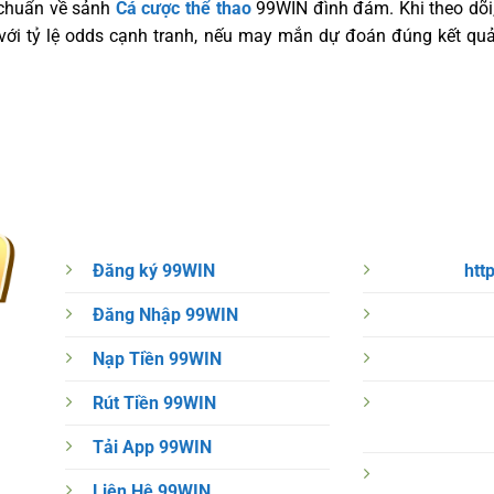
c chuẩn về sảnh
Cá cược thể thao
99WIN đình đám. Khi theo dõi, 
ệt với tỷ lệ odds cạnh tranh, nếu may mắn dự đoán đúng kết q
VỀ CHÚNG TÔI
Đăng ký 99WIN
Website:
htt
Đăng Nhập 99WIN
Hotline:
098
t
Nạp Tiền 99WIN
Email:
99win
,5
ổ
Rút Tiền 99WIN
Address:
20
Minh, Việt N
Tải App 99WIN
Hastag:
#99W
Liên Hệ 99WIN