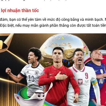
 lợi nhuận thần tốc
 đám, bạn có thể yên tâm về mức độ công bằng và minh bạch. 
 Đặc biệt, nếu may mắn giành phần thắng còn được tất toán tiền