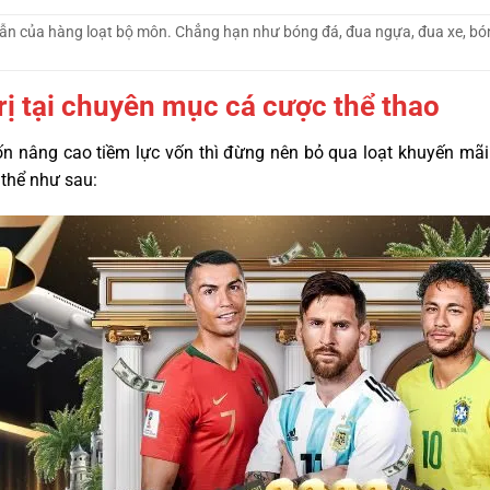
 dẫn của hàng loạt bộ môn. Chẳng hạn như bóng đá, đua ngựa, đua xe, bó
rị tại chuyên mục cá cược thể thao
nâng cao tiềm lực vốn thì đừng nên bỏ qua loạt khuyến mãi si
thể như sau: