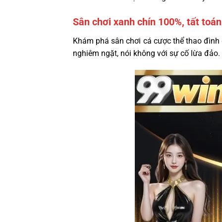
Sân chơi xanh chín 100%, tất toán
Khám phá sân chơi cá cược thể thao đình
nghiêm ngặt, nói không với sự cố lừa đảo.