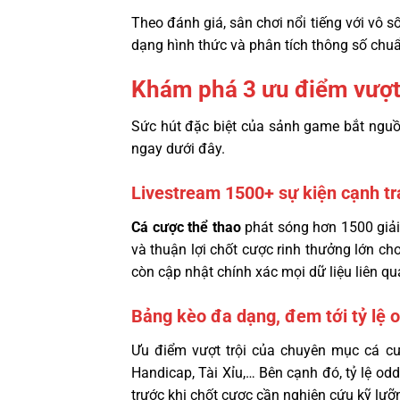
Theo đánh giá, sân chơi nổi tiếng với vô s
dạng hình thức và phân tích thông số chuẩ
Khám phá 3 ưu điểm vượt t
Sức hút đặc biệt của sảnh game bắt nguồn
ngay dưới đây.
Livestream 1500+ sự kiện cạnh t
Cá cược thể thao
phát sóng hơn 1500 giải
và thuận lợi chốt cược rinh thưởng lớn c
còn cập nhật chính xác mọi dữ liệu liên qu
Bảng kèo đa dạng, đem tới tỷ lệ 
Ưu điểm vượt trội của chuyên mục cá 
Handicap, Tài Xỉu,… Bên cạnh đó, tỷ lệ odd
trước khi chốt cược cần nghiên cứu kỹ lưỡ