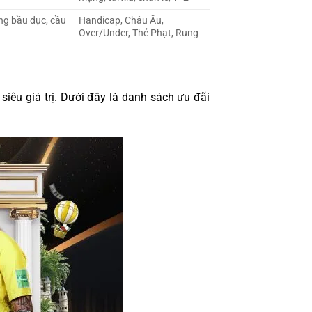
ng bầu dục, cầu
Handicap, Châu Âu,
Over/Under, Thẻ Phạt, Rung
êu giá trị. Dưới đây là danh sách ưu đãi